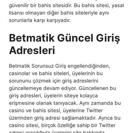
güvenilir bir bahis sitesidir. Bu bahis sitesi, yasal
lisansı olmayan diğer bahis siteleriyle aynı
sorunlarla karşı karşıyadır.
Betmatik Güncel Giriş
Adresleri
Betmatik Sorunsuz Giriş engellendiğinden,
casinolar ve bahis siteleri, üyelerinin bu
sorununu çözmek için giriş adreslerini
güncellemeye devam ediyor. Güncellenen bu
giriş adresleri, üyelerin siteye kolayca
erişmesine olanak tanıyacak. Aynı zamanda bu
casino ve bahis sitesi, üyelerine Twitter
üzerinden giriş adresi sağlamaktadır. Ayrıca bu
casino sitesi, birçok özelliğe sahip bir Twitter
adresi aracılığıyla üyelerini site hakkında