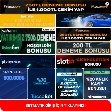
×
BETMATIK GİRİŞ İÇİN TIKLAYINIZ!