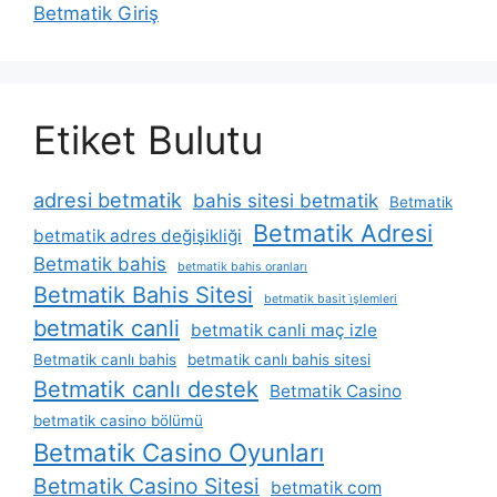
Betmatik Giriş
Etiket Bulutu
adresi betmatik
bahis sitesi betmatik
Betmatik
Betmatik Adresi
betmatik adres değişikliği
Betmatik bahis
betmatik bahis oranları
Betmatik Bahis Sitesi
betmatik basit i̇şlemleri
betmatik canli
betmatik canli maç izle
Betmatik canlı bahis
betmatik canlı bahis sitesi
Betmatik canlı destek
Betmatik Casino
betmatik casino bölümü
Betmatik Casino Oyunları
Betmatik Casino Sitesi
betmatik com