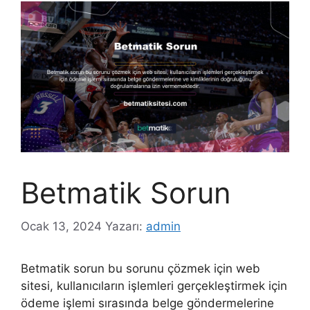
Betmatik Sorun
Ocak 13, 2024
Yazarı:
admin
Betmatik sorun bu sorunu çözmek için web
sitesi, kullanıcıların işlemleri gerçekleştirmek için
ödeme işlemi sırasında belge göndermelerine