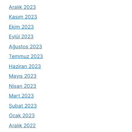
Aralık 2023
Kasım 2023
Ekim 2023
Eylül 2023
Ağustos 2023
Temmuz 2023
Haziran 2023
Mayıs 2023
Nisan 2023
Mart 2023
Şubat 2023
Ocak 2023
Aralık 2022