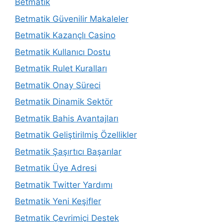
Betmatik
Betmatik Güvenilir Makaleler
Betmatik Kazançlı Casino
Betmatik Kullanıcı Dostu
Betmatik Rulet Kuralları
Betmatik Onay Süreci
Betmatik Dinamik Sektör
Betmatik Bahis Avantajları
Betmatik Geliştirilmiş Özellikler
Betmatik Şaşırtıcı Başarılar
Betmatik Üye Adresi
Betmatik Twitter Yardımı
Betmatik Yeni Keşifler
Betmatik Çevrimiçi Destek