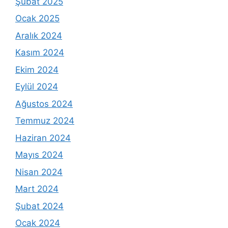
Şubat 2025
Ocak 2025
Aralık 2024
Kasım 2024
Ekim 2024
Eylül 2024
Ağustos 2024
Temmuz 2024
Haziran 2024
Mayıs 2024
Nisan 2024
Mart 2024
Şubat 2024
Ocak 2024