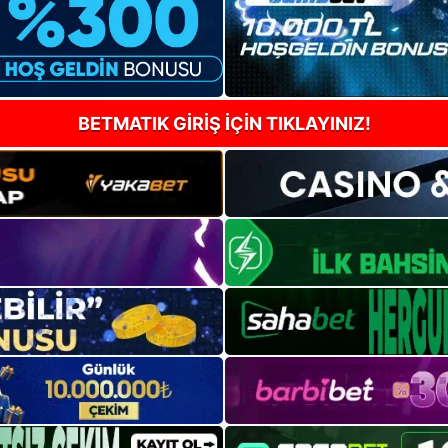
BETMATIK GİRİŞ İÇİN TIKLAYINIZ!