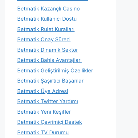
Betmatik Kazançlı Casino
Betmatik Kullanıcı Dostu
Betmatik Rulet Kuralları
Betmatik Onay Süreci
Betmatik Dinamik Sektör
Betmatik Bahis Avantajları
Betmatik Geliştirilmiş Özellikler
Betmatik Şaşırtıcı Başarılar
Betmatik Üye Adresi
Betmatik Twitter Yardımı
Betmatik Yeni Keşifler
Betmatik Çevrimiçi Destek
Betmatik TV Durumu