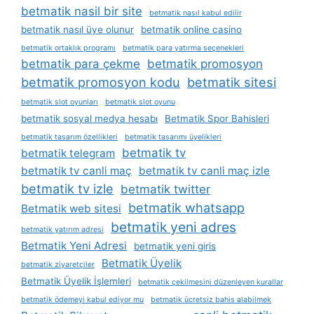
betmatik nasil bir site
betmatik nasıl kabul edilir
betmatik nasıl üye olunur
betmatik online casino
betmatik ortaklık programı
betmatik para yatırma seçenekleri
betmatik para çekme
betmatik promosyon
betmatik promosyon kodu
betmatik sitesi
betmatik slot oyunları
betmatik slot oyunu
betmatik sosyal medya hesabı
Betmatik Spor Bahisleri
betmatik tasarım özellikleri
betmatik tasarımı üyelikleri
betmatik tv
betmatik telegram
betmatik tv canli maç
betmatik tv canli maç izle
betmatik tv izle
betmatik twitter
betmatik whatsapp
Betmatik web sitesi
betmatik yeni adres
betmatik yatırım adresi
Betmatik Yeni Adresi
betmatik yeni giris
Betmatik Üyelik
betmatik ziyaretçiler
Betmatik Üyelik İşlemleri
betmatik çekilmesini düzenleyen kurallar
betmatik ödemeyi kabul ediyor mu
betmatik ücretsiz bahis alabilmek