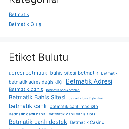
Betmatik
Betmatik Giriş
Etiket Bulutu
adresi betmatik
bahis sitesi betmatik
Betmatik
Betmatik Adresi
betmatik adres değişikliği
Betmatik bahis
betmatik bahis oranları
Betmatik Bahis Sitesi
betmatik basit i̇şlemleri
betmatik canli
betmatik canli maç izle
Betmatik canlı bahis
betmatik canlı bahis sitesi
Betmatik canlı destek
Betmatik Casino