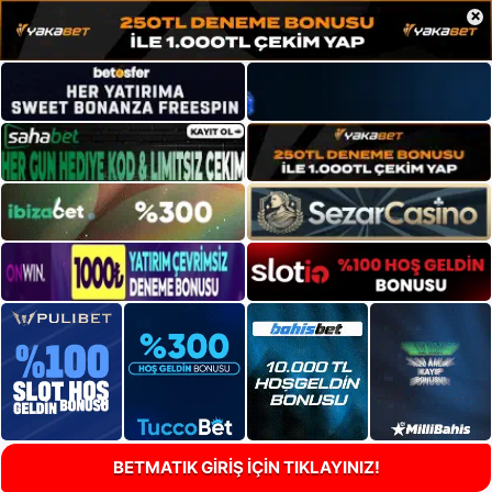
×
BETMATIK GİRİŞ İÇİN TIKLAYINIZ!