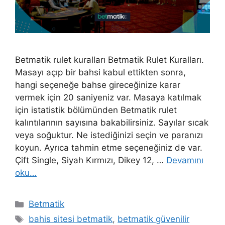
Betmatik rulet kuralları Betmatik Rulet Kuralları.
Masayı açıp bir bahsi kabul ettikten sonra,
hangi seçeneğe bahse gireceğinize karar
vermek için 20 saniyeniz var. Masaya katılmak
için istatistik bölümünden Betmatik rulet
kalıntılarının sayısına bakabilirsiniz. Sayılar sıcak
veya soğuktur. Ne istediğinizi seçin ve paranızı
koyun. Ayrıca tahmin etme seçeneğiniz de var.
Çift Single, Siyah Kırmızı, Dikey 12, …
Devamını
oku…
Kategoriler
Betmatik
Etiketler
bahis sitesi betmatik
,
betmatik güvenilir