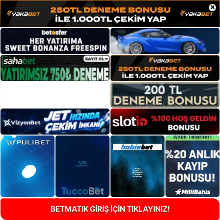
×
BETMATIK GİRİŞ İÇİN TIKLAYINIZ!