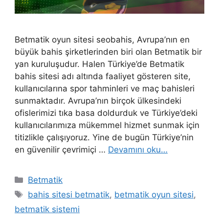
Betmatik oyun sitesi seobahis, Avrupa’nın en
büyük bahis şirketlerinden biri olan Betmatik bir
yan kuruluşudur. Halen Türkiye’de Betmatik
bahis sitesi adı altında faaliyet gösteren site,
kullanıcılarına spor tahminleri ve maç bahisleri
sunmaktadır. Avrupa’nın birçok ülkesindeki
ofislerimizi tıka basa doldurduk ve Türkiye’deki
kullanıcılarımıza mükemmel hizmet sunmak için
titizlikle çalışıyoruz. Yine de bugün Türkiye’nin
en güvenilir çevrimiçi …
Devamını oku…
Kategoriler
Betmatik
Etiketler
bahis sitesi betmatik
,
betmatik oyun sitesi
,
betmatik sistemi