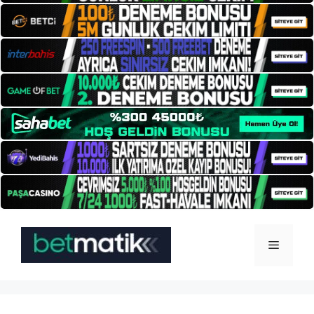
İçeriğe
atla
Menü