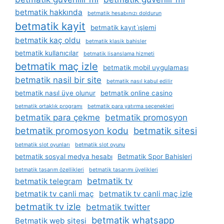
betmatik hakkında
betmatik hesabınızı doldurun
betmatik kayit
betmatik kayıt i̇şlemi
betmatik kaç oldu
betmatik klasik bahisler
betmatik kullanıcılar
betmatik lisanslama hizmeti
betmatik maç izle
betmatik mobil uygulaması
betmatik nasil bir site
betmatik nasıl kabul edilir
betmatik nasıl üye olunur
betmatik online casino
betmatik ortaklık programı
betmatik para yatırma seçenekleri
betmatik para çekme
betmatik promosyon
betmatik promosyon kodu
betmatik sitesi
betmatik slot oyunları
betmatik slot oyunu
betmatik sosyal medya hesabı
Betmatik Spor Bahisleri
betmatik tasarım özellikleri
betmatik tasarımı üyelikleri
betmatik tv
betmatik telegram
betmatik tv canli maç
betmatik tv canli maç izle
betmatik tv izle
betmatik twitter
betmatik whatsapp
Betmatik web sitesi