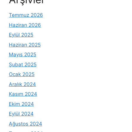
Temmuz 2026
Haziran 2026
Eylül 2025
Haziran 2025
Mayıs 2025
Şubat 2025
Ocak 2025
Aralık 2024
Kasım 2024
Ekim 2024
Eylül 2024
Ağustos 2024