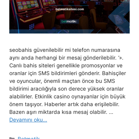
seobahis güvenilebilir mi telefon numarasına
aynı anda herhangi bir mesaj gönderilebilir. ‘».
Canlı bahis siteleri genellikle promosyonlar ve
oranlar için SMS bildirimleri gönderir. Bahisçiler
ve oyuncular, önemli maçtan önce bu SMS
bildirimi aracılığıyla son derece yüksek oranlar
alabilirler. Etkinlik casino oynayanlar için büyük
önem taşıyor. Haberler artık daha erişilebilir.
Bazen aşırı miktarda kısa mesaj olabilir. …
Devamını oku…
Kategoriler