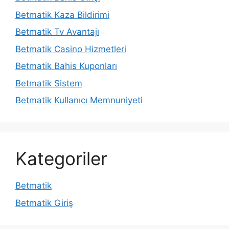
Betmatik Kaza Bildirimi
Betmatik Tv Avantajı
Betmatik Casino Hizmetleri
Betmatik Bahis Kuponları
Betmatik Sistem
Betmatik Kullanıcı Memnuniyeti
Kategoriler
Betmatik
Betmatik Giriş