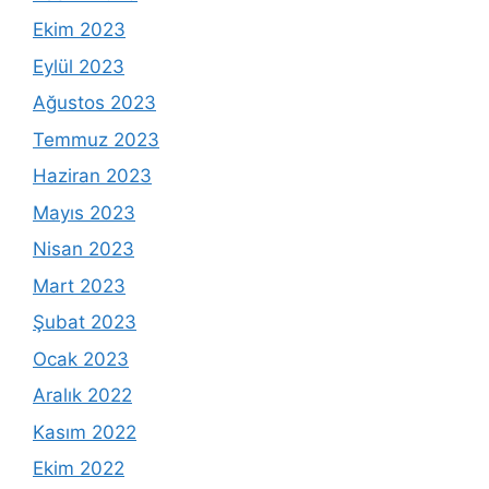
Ekim 2023
Eylül 2023
Ağustos 2023
Temmuz 2023
Haziran 2023
Mayıs 2023
Nisan 2023
Mart 2023
Şubat 2023
Ocak 2023
Aralık 2022
Kasım 2022
Ekim 2022