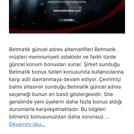
Betmatik güncel adres alternatifleri Betmatik
müşteri memnuniyeti odaklıdır ve farklı türde
güncel konum bonusları sunar. Şirket sunduğu
Betmatik bonus türleri konusunda kullanıcılarına
karşı adil davranmaya devam ediyor. Çevrimiçi
bahis sitesinin sunduğu Betmatik güncel adres
seçeneği bunun en basit göstergesidir. Site
genelinde yeni üyelerin daha fazla bonus aldığı
durumlarla karşılaşılmaktadır. Bu bilgileri
bilmeniz bonusunuzdan daha sorunsuz …
Devamını oku…