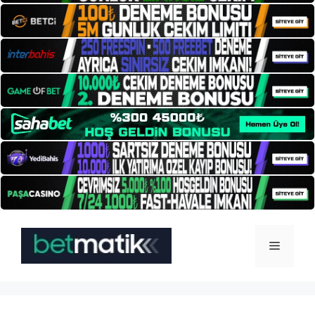
İçeriğe
atla
Menü