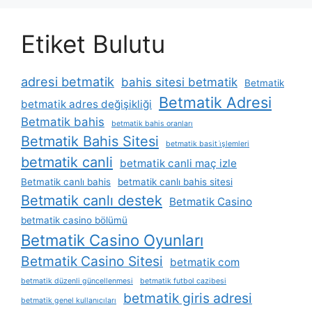
Etiket Bulutu
adresi betmatik
bahis sitesi betmatik
Betmatik
Betmatik Adresi
betmatik adres değişikliği
Betmatik bahis
betmatik bahis oranları
Betmatik Bahis Sitesi
betmatik basit i̇şlemleri
betmatik canli
betmatik canli maç izle
Betmatik canlı bahis
betmatik canlı bahis sitesi
Betmatik canlı destek
Betmatik Casino
betmatik casino bölümü
Betmatik Casino Oyunları
Betmatik Casino Sitesi
betmatik com
betmatik düzenli güncellenmesi
betmatik futbol cazibesi
betmatik giris adresi
betmatik genel kullanıcıları