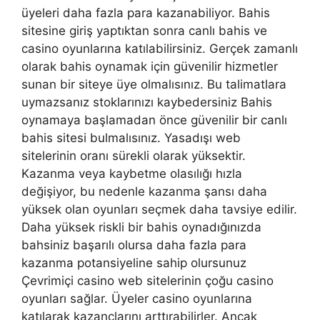
üyeleri daha fazla para kazanabiliyor. Bahis
sitesine giriş yaptıktan sonra canlı bahis ve
casino oyunlarına katılabilirsiniz. Gerçek zamanlı
olarak bahis oynamak için güvenilir hizmetler
sunan bir siteye üye olmalısınız. Bu talimatlara
uymazsanız stoklarınızı kaybedersiniz Bahis
oynamaya başlamadan önce güvenilir bir canlı
bahis sitesi bulmalısınız. Yasadışı web
sitelerinin oranı sürekli olarak yüksektir.
Kazanma veya kaybetme olasılığı hızla
değişiyor, bu nedenle kazanma şansı daha
yüksek olan oyunları seçmek daha tavsiye edilir.
Daha yüksek riskli bir bahis oynadığınızda
bahsiniz başarılı olursa daha fazla para
kazanma potansiyeline sahip olursunuz
Çevrimiçi casino web sitelerinin çoğu casino
oyunları sağlar. Üyeler casino oyunlarına
katılarak kazançlarını arttırabilirler. Ancak