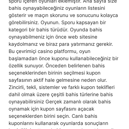
sporu içeren oyunları eklemiştir. Ana sayfa size
bahis oynayabileceğiniz oyunların listesini
gösterir ve maçın skorunu ve sonucunu kolayca
görebilirsiniz. Oyunun. Sporu kapsayan bir
kategori bir bahis türüdür. Oyunda bahis
oynayabilmeniz için önce web sitesine
kaydolmanız ve biraz para yatırmanız gerekir.
Bu çevrimiçi casino platformu, oyun
başlamadan önce kuponu kullanabileceğiniz bir
özellik sunuyor. Önceden belirlenen bahis
seçeneklerinden birinin seçilmesi kupon
sayfasının aktif hale gelmesine neden olur.
Zincirli, tekli, sistemler ve farklı kupon teklifleri
dahil olmak üzere çeşitli bahis türlerine bahis
oynayabilirsiniz Gerçek zamanlı olarak bahis
oynamak için kupon sayfasını açacak
seçeneklerden birini seçin. Canlı bahis
kuponlarını kullanarak oyunlarda sonuçların