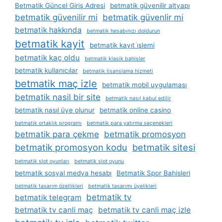
Betmatik Güncel Giriş Adresi
betmatik güvenilir altyapı
betmatik güvenilir mi
betmatik güvenlir mi
betmatik hakkında
betmatik hesabınızı doldurun
betmatik kayit
betmatik kayıt i̇şlemi
betmatik kaç oldu
betmatik klasik bahisler
betmatik kullanıcılar
betmatik lisanslama hizmeti
betmatik maç izle
betmatik mobil uygulaması
betmatik nasil bir site
betmatik nasıl kabul edilir
betmatik nasıl üye olunur
betmatik online casino
betmatik ortaklık programı
betmatik para yatırma seçenekleri
betmatik para çekme
betmatik promosyon
betmatik promosyon kodu
betmatik sitesi
betmatik slot oyunları
betmatik slot oyunu
betmatik sosyal medya hesabı
Betmatik Spor Bahisleri
betmatik tasarım özellikleri
betmatik tasarımı üyelikleri
betmatik tv
betmatik telegram
betmatik tv canli maç
betmatik tv canli maç izle