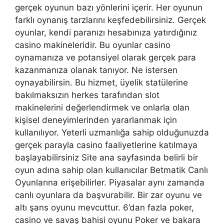
gerçek oyunun bazı yönlerini içerir. Her oyunun
farklı oynanış tarzlarını keşfedebilirsiniz. Gerçek
oyunlar, kendi paranızı hesabınıza yatırdığınız
casino makineleridir. Bu oyunlar casino
oynamanıza ve potansiyel olarak gerçek para
kazanmanıza olanak tanıyor. Ne istersen
oynayabilirsin. Bu hizmet, üyelik statülerine
bakılmaksızın herkes tarafından slot
makinelerini değerlendirmek ve onlarla olan
kişisel deneyimlerinden yararlanmak için
kullanılıyor. Yeterli uzmanlığa sahip olduğunuzda
gerçek parayla casino faaliyetlerine katılmaya
başlayabilirsiniz Site ana sayfasında belirli bir
oyun adına sahip olan kullanıcılar Betmatik Canlı
Oyunlarına erişebilirler. Piyasalar aynı zamanda
canlı oyunlara da başvurabilir. Bir zar oyunu ve
altı şans oyunu mevcuttur. 6’dan fazla poker,
casino ve savaş bahisi oyunu Poker ve bakara