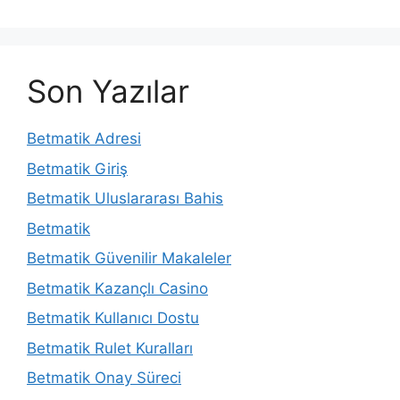
Son Yazılar
Betmatik Adresi
Betmatik Giriş
Betmatik Uluslararası Bahis
Betmatik
Betmatik Güvenilir Makaleler
Betmatik Kazançlı Casino
Betmatik Kullanıcı Dostu
Betmatik Rulet Kuralları
Betmatik Onay Süreci