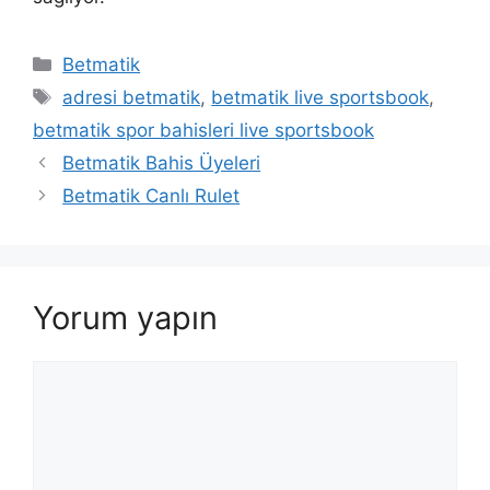
Kategoriler
Betmatik
Etiketler
adresi betmatik
,
betmatik live sportsbook
,
betmatik spor bahisleri live sportsbook
Betmatik Bahis Üyeleri
Betmatik Canlı Rulet
Yorum yapın
Yorum