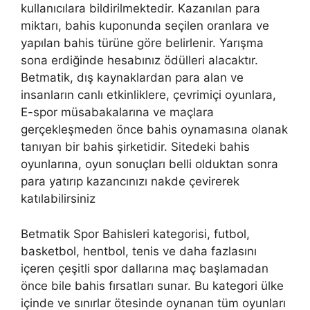
kullanıcılara bildirilmektedir. Kazanılan para
miktarı, bahis kuponunda seçilen oranlara ve
yapılan bahis türüne göre belirlenir. Yarışma
sona erdiğinde hesabınız ödülleri alacaktır.
Betmatik, dış kaynaklardan para alan ve
insanların canlı etkinliklere, çevrimiçi oyunlara,
E-spor müsabakalarına ve maçlara
gerçekleşmeden önce bahis oynamasına olanak
tanıyan bir bahis şirketidir. Sitedeki bahis
oyunlarına, oyun sonuçları belli olduktan sonra
para yatırıp kazancınızı nakde çevirerek
katılabilirsiniz
Betmatik Spor Bahisleri kategorisi, futbol,
basketbol, hentbol, tenis ve daha fazlasını
içeren çeşitli spor dallarına maç başlamadan
önce bile bahis fırsatları sunar. Bu kategori ülke
içinde ve sınırlar ötesinde oynanan tüm oyunları