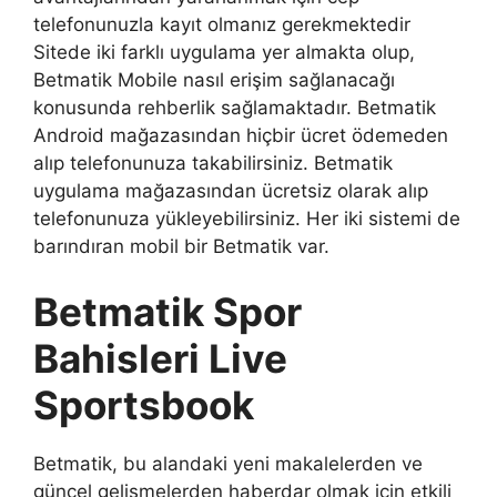
telefonunuzla kayıt olmanız gerekmektedir
Sitede iki farklı uygulama yer almakta olup,
Betmatik Mobile nasıl erişim sağlanacağı
konusunda rehberlik sağlamaktadır. Betmatik
Android mağazasından hiçbir ücret ödemeden
alıp telefonunuza takabilirsiniz. Betmatik
uygulama mağazasından ücretsiz olarak alıp
telefonunuza yükleyebilirsiniz. Her iki sistemi de
barındıran mobil bir Betmatik var.
Betmatik Spor
Bahisleri Live
Sportsbook
Betmatik, bu alandaki yeni makalelerden ve
güncel gelişmelerden haberdar olmak için etkili