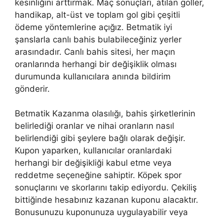
kesinliğini arttırmak. Maç sonuçları, atılan goller,
handikap, alt-üst ve toplam gol gibi çeşitli
ödeme yöntemlerine açığız. Betmatik iyi
şanslarla canlı bahis bulabileceğiniz yerler
arasındadır. Canlı bahis sitesi, her maçın
oranlarında herhangi bir değişiklik olması
durumunda kullanıcılara anında bildirim
gönderir.
Betmatik Kazanma olasılığı, bahis şirketlerinin
belirlediği oranlar ve nihai oranların nasıl
belirlendiği gibi şeylere bağlı olarak değişir.
Kupon yaparken, kullanıcılar oranlardaki
herhangi bir değişikliği kabul etme veya
reddetme seçeneğine sahiptir. Köpek spor
sonuçlarını ve skorlarını takip ediyordu. Çekiliş
bittiğinde hesabınız kazanan kuponu alacaktır.
Bonusunuzu kuponunuza uygulayabilir veya