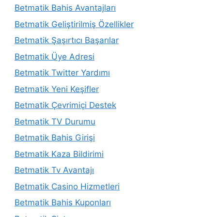
Betmatik Bahis Avantajları
Betmatik Geliştirilmiş Özellikler
Betmatik Şaşırtıcı Başarılar
Betmatik Üye Adresi
Betmatik Twitter Yardımı
Betmatik Yeni Keşifler
Betmatik Çevrimiçi Destek
Betmatik TV Durumu
Betmatik Bahis Girişi
Betmatik Kaza Bildirimi
Betmatik Tv Avantajı
Betmatik Casino Hizmetleri
Betmatik Bahis Kuponları