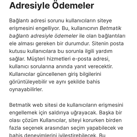
Adresiyle Ödemeler
Bağlantı adresi sorunu kullanıcıların siteye
erişmesini engelliyor. Bu, kullanıcının
Betmatik
bağlantı adresiyle ödemeler
ile olan bağlantıları
ele alması gereken bir durumdur. Sitenin posta
kutusu kullanıcılara bu sorunla ilgili yardım
sağlar. Müşteri hizmetleri e-posta adresi,
kullanıcı sorularına anında yanıt verecektir.
Kullanıcılar güncellenen giriş bilgilerini
görüntüleyebilir ve aynı şekilde bahis
oynayabilirler.
Betmatik web sitesi de kullanıcıların erişmesini
engellemek için saldırıya uğrayacak. Başka bir
olası çözüm Kullanıcılar, siteyi korurken birden
fazla seçenek arasından seçim yapabilecek ve
bahis deneyimlerini iyileştirebilecek. Bu