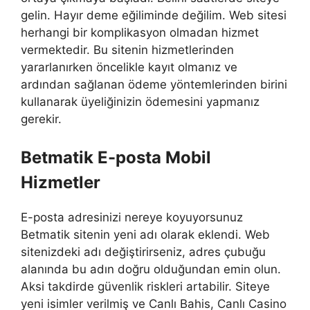
gelin. Hayır deme eğiliminde değilim. Web sitesi
herhangi bir komplikasyon olmadan hizmet
vermektedir. Bu sitenin hizmetlerinden
yararlanırken öncelikle kayıt olmanız ve
ardından sağlanan ödeme yöntemlerinden birini
kullanarak üyeliğinizin ödemesini yapmanız
gerekir.
Betmatik E-posta Mobil
Hizmetler
E-posta adresinizi nereye koyuyorsunuz
Betmatik sitenin yeni adı olarak eklendi. Web
sitenizdeki adı değiştirirseniz, adres çubuğu
alanında bu adın doğru olduğundan emin olun.
Aksi takdirde güvenlik riskleri artabilir. Siteye
yeni isimler verilmiş ve Canlı Bahis, Canlı Casino