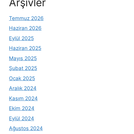
Arşivler
Temmuz 2026
Haziran 2026
Eylül 2025
Haziran 2025
Mayıs 2025
Şubat 2025
Ocak 2025
Aralık 2024
Kasım 2024
Ekim 2024
Eylül 2024
Ağustos 2024