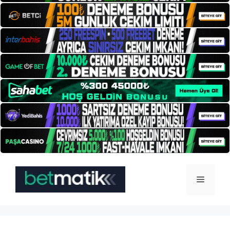
İçeriğe
atla
Menü