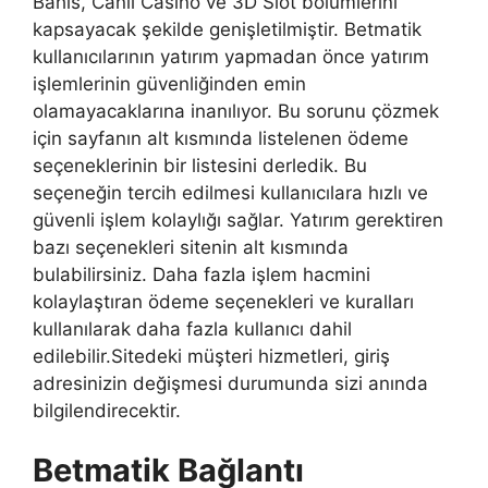
Bahis, Canlı Casino ve 3D Slot bölümlerini
kapsayacak şekilde genişletilmiştir. Betmatik
kullanıcılarının yatırım yapmadan önce yatırım
işlemlerinin güvenliğinden emin
olamayacaklarına inanılıyor. Bu sorunu çözmek
için sayfanın alt kısmında listelenen ödeme
seçeneklerinin bir listesini derledik. Bu
seçeneğin tercih edilmesi kullanıcılara hızlı ve
güvenli işlem kolaylığı sağlar. Yatırım gerektiren
bazı seçenekleri sitenin alt kısmında
bulabilirsiniz. Daha fazla işlem hacmini
kolaylaştıran ödeme seçenekleri ve kuralları
kullanılarak daha fazla kullanıcı dahil
edilebilir.Sitedeki müşteri hizmetleri, giriş
adresinizin değişmesi durumunda sizi anında
bilgilendirecektir.
Betmatik Bağlantı