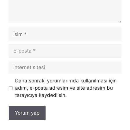
İsim
E-
posta
İnternet
sitesi
Daha sonraki yorumlarımda kullanılması için
adım, e-posta adresim ve site adresim bu
tarayıcıya kaydedilsin.