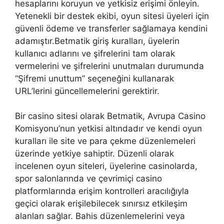
hesaplarını koruyun ve yetkisiz erişimi önleyin.
Yetenekli bir destek ekibi, oyun sitesi üyeleri için
güvenli ödeme ve transferler sağlamaya kendini
adamıştır.Betmatik giriş kuralları, üyelerin
kullanıcı adlarını ve şifrelerini tam olarak
vermelerini ve şifrelerini unutmaları durumunda
“Şifremi unuttum” seçeneğini kullanarak
URL’lerini güncellemelerini gerektirir.
Bir casino sitesi olarak Betmatik, Avrupa Casino
Komisyonu’nun yetkisi altındadır ve kendi oyun
kuralları ile site ve para çekme düzenlemeleri
üzerinde yetkiye sahiptir. Düzenli olarak
incelenen oyun siteleri, üyelerine casinolarda,
spor salonlarında ve çevrimiçi casino
platformlarında erişim kontrolleri aracılığıyla
geçici olarak erişilebilecek sınırsız etkileşim
alanları sağlar. Bahis düzenlemelerini veya