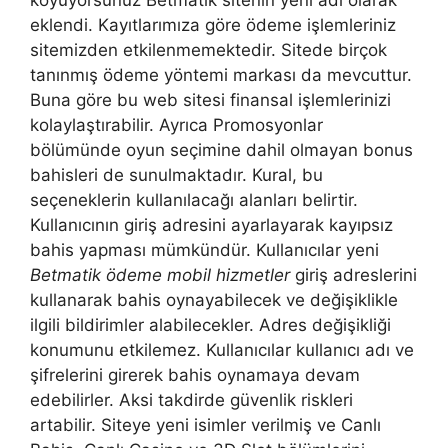
eklendi. Kayıtlarımıza göre ödeme işlemleriniz
sitemizden etkilenmemektedir. Sitede birçok
tanınmış ödeme yöntemi markası da mevcuttur.
Buna göre bu web sitesi finansal işlemlerinizi
kolaylaştırabilir. Ayrıca Promosyonlar
bölümünde oyun seçimine dahil olmayan bonus
bahisleri de sunulmaktadır. Kural, bu
seçeneklerin kullanılacağı alanları belirtir.
Kullanıcının giriş adresini ayarlayarak kayıpsız
bahis yapması mümkündür. Kullanıcılar yeni
Betmatik ödeme mobil hizmetler
giriş adreslerini
kullanarak bahis oynayabilecek ve değişiklikle
ilgili bildirimler alabilecekler. Adres değişikliği
konumunu etkilemez. Kullanıcılar kullanıcı adı ve
şifrelerini girerek bahis oynamaya devam
edebilirler. Aksi takdirde güvenlik riskleri
artabilir. Siteye yeni isimler verilmiş ve Canlı