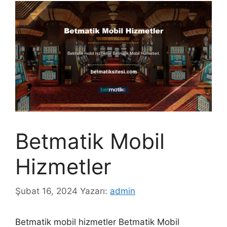
Betmatik Mobil
Hizmetler
Şubat 16, 2024
Yazarı:
admin
Betmatik mobil hizmetler Betmatik Mobil