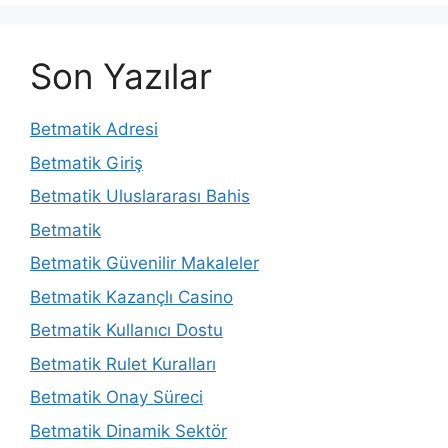
Son Yazılar
Betmatik Adresi
Betmatik Giriş
Betmatik Uluslararası Bahis
Betmatik
Betmatik Güvenilir Makaleler
Betmatik Kazançlı Casino
Betmatik Kullanıcı Dostu
Betmatik Rulet Kuralları
Betmatik Onay Süreci
Betmatik Dinamik Sektör