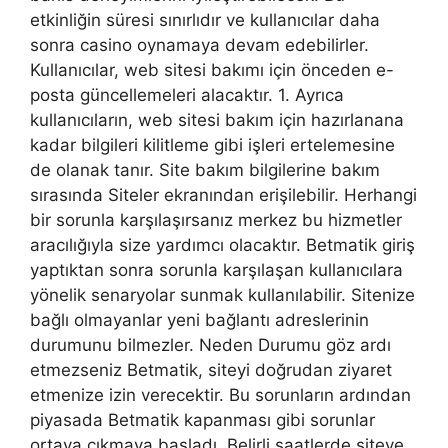
etkinliğin süresi sınırlıdır ve kullanıcılar daha
sonra casino oynamaya devam edebilirler.
Kullanıcılar, web sitesi bakımı için önceden e-
posta güncellemeleri alacaktır. 1. Ayrıca
kullanıcıların, web sitesi bakım için hazırlanana
kadar bilgileri kilitleme gibi işleri ertelemesine
de olanak tanır. Site bakım bilgilerine bakım
sırasında Siteler ekranından erişilebilir. Herhangi
bir sorunla karşılaşırsanız merkez bu hizmetler
aracılığıyla size yardımcı olacaktır. Betmatik giriş
yaptıktan sonra sorunla karşılaşan kullanıcılara
yönelik senaryolar sunmak kullanılabilir. Sitenize
bağlı olmayanlar yeni bağlantı adreslerinin
durumunu bilmezler. Neden Durumu göz ardı
etmezseniz Betmatik, siteyi doğrudan ziyaret
etmenize izin verecektir. Bu sorunların ardından
piyasada Betmatik kapanması gibi sorunlar
ortaya çıkmaya başladı. Belirli saatlerde siteye