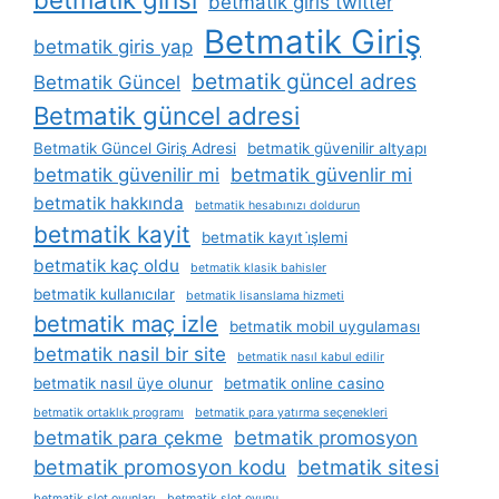
betmatik giris twitter
Betmatik Giriş
betmatik giris yap
betmatik güncel adres
Betmatik Güncel
Betmatik güncel adresi
Betmatik Güncel Giriş Adresi
betmatik güvenilir altyapı
betmatik güvenilir mi
betmatik güvenlir mi
betmatik hakkında
betmatik hesabınızı doldurun
betmatik kayit
betmatik kayıt i̇şlemi
betmatik kaç oldu
betmatik klasik bahisler
betmatik kullanıcılar
betmatik lisanslama hizmeti
betmatik maç izle
betmatik mobil uygulaması
betmatik nasil bir site
betmatik nasıl kabul edilir
betmatik nasıl üye olunur
betmatik online casino
betmatik ortaklık programı
betmatik para yatırma seçenekleri
betmatik para çekme
betmatik promosyon
betmatik promosyon kodu
betmatik sitesi
betmatik slot oyunları
betmatik slot oyunu