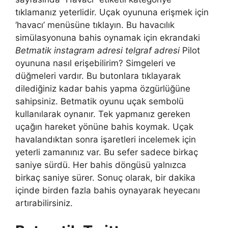
tıklamanız yeterlidir. Uçak oyununa erişmek için
‘havacı’ menüsüne tıklayın. Bu havacılık
simülasyonuna bahis oynamak için ekrandaki
Betmatik instagram adresi telgraf adresi
Pilot
oyununa nasıl erişebilirim? Simgeleri ve
düğmeleri vardır. Bu butonlara tıklayarak
dilediğiniz kadar bahis yapma özgürlüğüne
sahipsiniz. Betmatik oyunu uçak sembolü
kullanılarak oynanır. Tek yapmanız gereken
uçağın hareket yönüne bahis koymak. Uçak
havalandıktan sonra işaretleri incelemek için
yeterli zamanınız var. Bu sefer sadece birkaç
saniye sürdü. Her bahis döngüsü yalnızca
birkaç saniye sürer. Sonuç olarak, bir dakika
içinde birden fazla bahis oynayarak heyecanı
artırabilirsiniz.