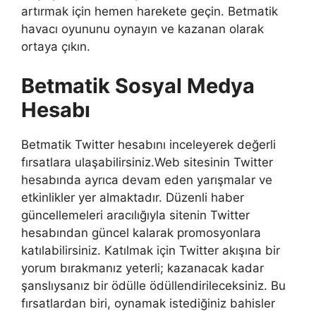
artırmak için hemen harekete geçin. Betmatik
havacı oyununu oynayın ve kazanan olarak
ortaya çıkın.
Betmatik Sosyal Medya
Hesabı
Betmatik Twitter hesabını inceleyerek değerli
fırsatlara ulaşabilirsiniz.Web sitesinin Twitter
hesabında ayrıca devam eden yarışmalar ve
etkinlikler yer almaktadır. Düzenli haber
güncellemeleri aracılığıyla sitenin Twitter
hesabından güncel kalarak promosyonlara
katılabilirsiniz. Katılmak için Twitter akışına bir
yorum bırakmanız yeterli; kazanacak kadar
şanslıysanız bir ödülle ödüllendirileceksiniz. Bu
fırsatlardan biri, oynamak istediğiniz bahisler