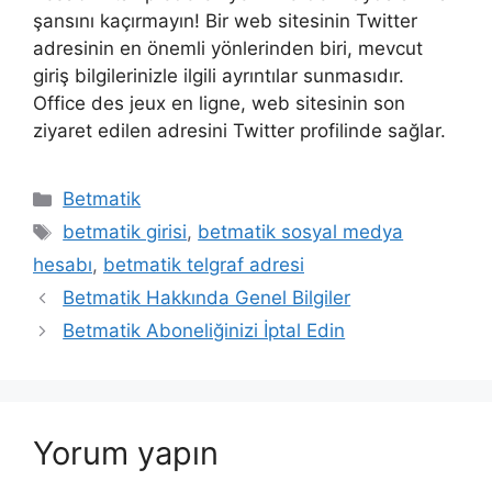
şansını kaçırmayın! Bir web sitesinin Twitter
adresinin en önemli yönlerinden biri, mevcut
giriş bilgilerinizle ilgili ayrıntılar sunmasıdır.
Office des jeux en ligne, web sitesinin son
ziyaret edilen adresini Twitter profilinde sağlar.
Kategoriler
Betmatik
Etiketler
betmatik girisi
,
betmatik sosyal medya
hesabı
,
betmatik telgraf adresi
Betmatik Hakkında Genel Bilgiler
Betmatik Aboneliğinizi İptal Edin
Yorum yapın