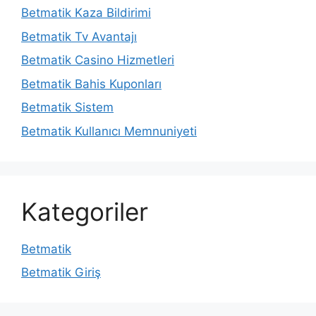
Betmatik Kaza Bildirimi
Betmatik Tv Avantajı
Betmatik Casino Hizmetleri
Betmatik Bahis Kuponları
Betmatik Sistem
Betmatik Kullanıcı Memnuniyeti
Kategoriler
Betmatik
Betmatik Giriş