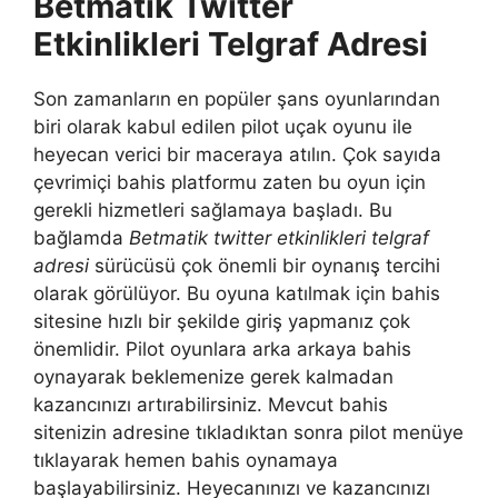
Betmatik Twitter
Etkinlikleri Telgraf Adresi
Son zamanların en popüler şans oyunlarından
biri olarak kabul edilen pilot uçak oyunu ile
heyecan verici bir maceraya atılın. Çok sayıda
çevrimiçi bahis platformu zaten bu oyun için
gerekli hizmetleri sağlamaya başladı. Bu
bağlamda
Betmatik twitter etkinlikleri telgraf
adresi
sürücüsü çok önemli bir oynanış tercihi
olarak görülüyor. Bu oyuna katılmak için bahis
sitesine hızlı bir şekilde giriş yapmanız çok
önemlidir. Pilot oyunlara arka arkaya bahis
oynayarak beklemenize gerek kalmadan
kazancınızı artırabilirsiniz. Mevcut bahis
sitenizin adresine tıkladıktan sonra pilot menüye
tıklayarak hemen bahis oynamaya
başlayabilirsiniz. Heyecanınızı ve kazancınızı