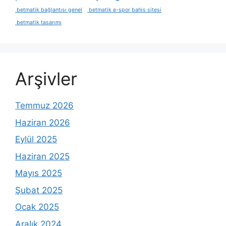
betmatik bağlantısı genel
betmatik e-spor bahis sitesi
betmatik tasarımı
Arşivler
Temmuz 2026
Haziran 2026
Eylül 2025
Haziran 2025
Mayıs 2025
Şubat 2025
Ocak 2025
Aralık 2024