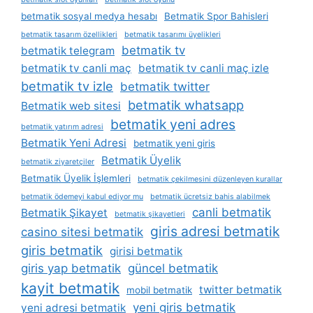
betmatik sosyal medya hesabı
Betmatik Spor Bahisleri
betmatik tasarım özellikleri
betmatik tasarımı üyelikleri
betmatik tv
betmatik telegram
betmatik tv canli maç
betmatik tv canli maç izle
betmatik tv izle
betmatik twitter
betmatik whatsapp
Betmatik web sitesi
betmatik yeni adres
betmatik yatırım adresi
Betmatik Yeni Adresi
betmatik yeni giris
Betmatik Üyelik
betmatik ziyaretçiler
Betmatik Üyelik İşlemleri
betmatik çekilmesini düzenleyen kurallar
betmatik ödemeyi kabul ediyor mu
betmatik ücretsiz bahis alabilmek
canli betmatik
Betmatik Şikayet
betmatik şikayetleri
giris adresi betmatik
casino sitesi betmatik
giris betmatik
girisi betmatik
giris yap betmatik
güncel betmatik
kayit betmatik
twitter betmatik
mobil betmatik
yeni giris betmatik
yeni adresi betmatik