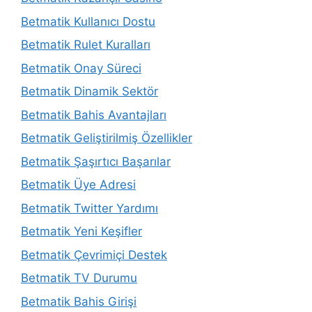
Betmatik Kullanıcı Dostu
Betmatik Rulet Kuralları
Betmatik Onay Süreci
Betmatik Dinamik Sektör
Betmatik Bahis Avantajları
Betmatik Geliştirilmiş Özellikler
Betmatik Şaşırtıcı Başarılar
Betmatik Üye Adresi
Betmatik Twitter Yardımı
Betmatik Yeni Keşifler
Betmatik Çevrimiçi Destek
Betmatik TV Durumu
Betmatik Bahis Girişi