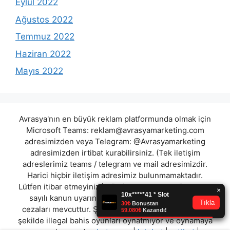
Eylül 2022
Ağustos 2022
Temmuz 2022
Haziran 2022
Mayıs 2022
Avrasya'nın en büyük reklam platformunda olmak için
Microsoft Teams:
reklam@avrasyamarketing.com
adresimizden veya Telegram: @Avrasyamarketing
adresimizden irtibat kurabilirsiniz. (Tek iletişim
adreslerimiz teams / telegram ve mail adresimizdir.
Harici hiçbir iletişim adresimiz bulunmamaktadır.
Lütfen itibar etmeyiniz.) Türkiye yasalarına göre 7258
sayılı kanun uyarınca yasa dışı bahis oynamanın
cezaları mevcuttur. Şu an bulunduğunuz site hiç bir
şekilde illegal bahis oyunları oynatmıyor ve oynamaya