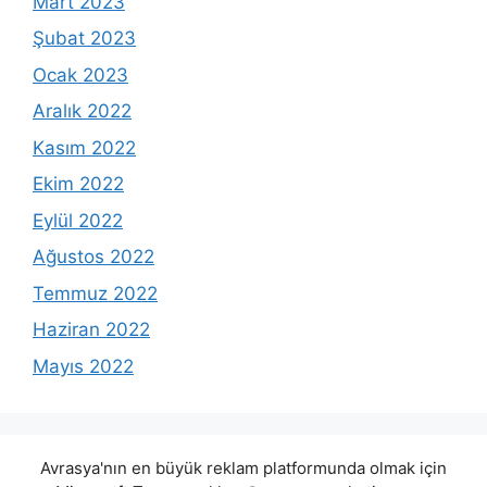
Mart 2023
Şubat 2023
Ocak 2023
Aralık 2022
Kasım 2022
Ekim 2022
Eylül 2022
Ağustos 2022
Temmuz 2022
Haziran 2022
Mayıs 2022
Avrasya'nın en büyük reklam platformunda olmak için