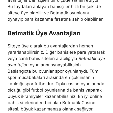
avantajlar bahisçileri bir ölçüde tatmin ediyor.
Bu faydaları anlayan bahisçiler hızlı bir şekilde
siteye üye olabilir ve Betmatik oyunlarını
oynayıp para kazanma fırsatına sahip olabilirler.
Betmatik Üye Avantajları
Siteye üye olarak bu avantajlardan hemen
yararlanabilirsiniz. Diğer bahislere para yatırarak
veya canlı bahis siteleri aracılığıyla
Betmatik üye
avantajları
oyunlarını oynayabilirsiniz.
Başlangıçta bu oyunlar spor oyunlarıydı. Tüm
spor müsabakaları arasında en çok insanın
katıldığı spor futboldur. Tıpkı casino oyunlarında
olduğu gibi futbol oyunlarına da bahis yaparak
büyük ikramiyeler kazanabilirsiniz. En iyi online
bahis sitelerinden biri olan Betmatik Casino
sitesi, büyük kazanmanıza olanak sağlıyor.