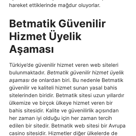
hareket ettiklerinde mağdur oluyorlar.
Betmatik Güvenilir
Hizmet Üyelik
Aşaması
Türkiye’de güvenilir hizmet veren web siteleri
bulunmaktadır.
Betmatik güvenilir hizmet üyelik
aşaması
de onlardan biri. Bu nedenle Betmatik
güvenilir ve kaliteli hizmet sunan yasal bahis
sitelerinden biridir. Betmatik sitesi uzun yıllardır
ülkemize ve birçok ülkeye hizmet veren bir
bahis sitesidir. Kalite ve güvenilirlik açısından
her zaman iyi olduğu için her zaman tercih
edilen bir sitedir. Betmatik web sitesi bir Avrupa
casino sitesidir. Hizmetler diğer ülkelerde de