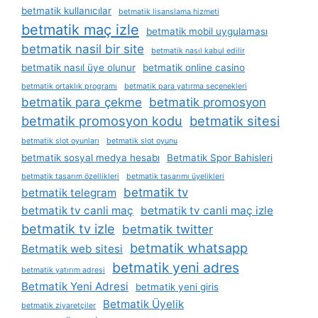
betmatik kullanıcılar
betmatik lisanslama hizmeti
betmatik maç izle
betmatik mobil uygulaması
betmatik nasil bir site
betmatik nasıl kabul edilir
betmatik nasıl üye olunur
betmatik online casino
betmatik ortaklık programı
betmatik para yatırma seçenekleri
betmatik para çekme
betmatik promosyon
betmatik promosyon kodu
betmatik sitesi
betmatik slot oyunları
betmatik slot oyunu
betmatik sosyal medya hesabı
Betmatik Spor Bahisleri
betmatik tasarım özellikleri
betmatik tasarımı üyelikleri
betmatik tv
betmatik telegram
betmatik tv canli maç
betmatik tv canli maç izle
betmatik tv izle
betmatik twitter
betmatik whatsapp
Betmatik web sitesi
betmatik yeni adres
betmatik yatırım adresi
Betmatik Yeni Adresi
betmatik yeni giris
Betmatik Üyelik
betmatik ziyaretçiler