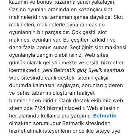
kazanın ve bonus kazanma şansı yakalayın.
Casino oyunları arasında en kazançlısı slot
makineleridir ve tamamen şansa dayalıdır. Slot
makineleri, makinelerle oynanan casino
oyunlarının bir parçasıdır. Çok çeşitli slot
makinesi oyunları var. Bu çeşitler farklıdır ve
daha fazla bonus sunar. Seçtiğiniz slot makinesi
oyunlarıyla zengin olabilirsiniz. Web sitesi
günlük olarak geliştirilmekte ve çeşitli hizmetler
içermektedir.
yeni Betmatik giriş üyelik aşaması
web sitesinde canlı destek, sitenin çalışır
durumda kalmasını sağlayan, sorunları gideren
ve bahis tabanını oluşturan faaliyet
birimlerinden biridir. Canlı destek ekibimiz web
sitemizde 7/24 hizmetinizdedir. Web sitesinin
her alanında kullanıcılara yardımcı
Betmatik
olmaktan sorumludur Betmatik sitesinden
hizmet almak isteyenlerin öncelikle siteye üye