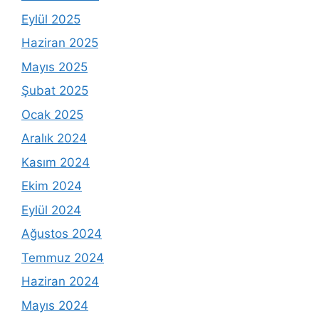
Eylül 2025
Haziran 2025
Mayıs 2025
Şubat 2025
Ocak 2025
Aralık 2024
Kasım 2024
Ekim 2024
Eylül 2024
Ağustos 2024
Temmuz 2024
Haziran 2024
Mayıs 2024