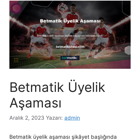
Betmatik Üyelik
Aşaması
Aralık 2, 2023
Yazarı:
admin
Betmatik üyelik aşaması şikâyet başlığında