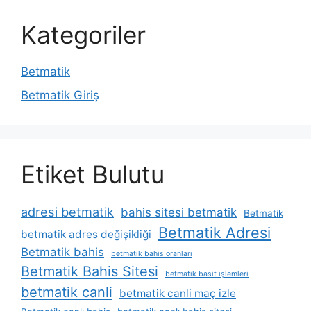
Kategoriler
Betmatik
Betmatik Giriş
Etiket Bulutu
adresi betmatik
bahis sitesi betmatik
Betmatik
Betmatik Adresi
betmatik adres değişikliği
Betmatik bahis
betmatik bahis oranları
Betmatik Bahis Sitesi
betmatik basit i̇şlemleri
betmatik canli
betmatik canli maç izle