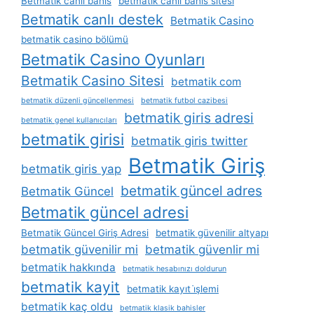
Betmatik canlı bahis
betmatik canlı bahis sitesi
Betmatik canlı destek
Betmatik Casino
betmatik casino bölümü
Betmatik Casino Oyunları
Betmatik Casino Sitesi
betmatik com
betmatik düzenli güncellenmesi
betmatik futbol cazibesi
betmatik giris adresi
betmatik genel kullanıcıları
betmatik girisi
betmatik giris twitter
Betmatik Giriş
betmatik giris yap
betmatik güncel adres
Betmatik Güncel
Betmatik güncel adresi
Betmatik Güncel Giriş Adresi
betmatik güvenilir altyapı
betmatik güvenilir mi
betmatik güvenlir mi
betmatik hakkında
betmatik hesabınızı doldurun
betmatik kayit
betmatik kayıt i̇şlemi
betmatik kaç oldu
betmatik klasik bahisler