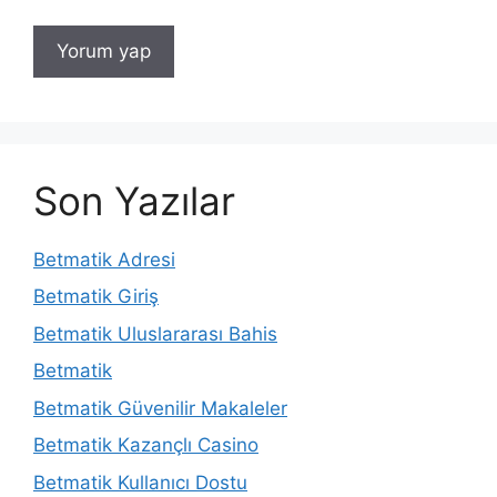
Son Yazılar
Betmatik Adresi
Betmatik Giriş
Betmatik Uluslararası Bahis
Betmatik
Betmatik Güvenilir Makaleler
Betmatik Kazançlı Casino
Betmatik Kullanıcı Dostu