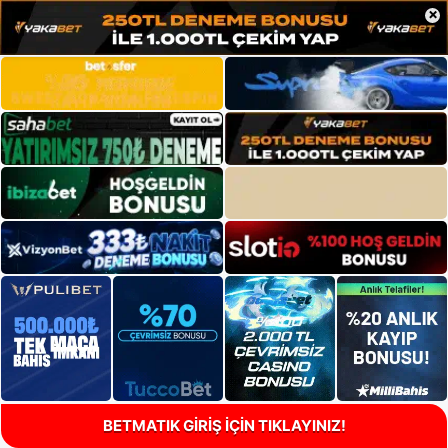
×
BETMATIK GİRİŞ İÇİN TIKLAYINIZ!