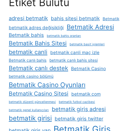
Etiket Bulutu
adresi betmatik
bahis sitesi betmatik
Betmatik
Betmatik Adresi
betmatik adres değişikliği
Betmatik bahis
betmatik bahis oranları
Betmatik Bahis Sitesi
betmatik basit i̇şlemleri
betmatik canli
betmatik canli maç izle
Betmatik canlı bahis
betmatik canlı bahis sitesi
Betmatik canlı destek
Betmatik Casino
betmatik casino bölümü
Betmatik Casino Oyunları
Betmatik Casino Sitesi
betmatik com
betmatik düzenli güncellenmesi
betmatik futbol cazibesi
betmatik giris adresi
betmatik genel kullanıcıları
betmatik girisi
betmatik giris twitter
Betmatik Giriş
betmatik giris yap