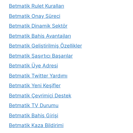
Betmatik Rulet Kuralları
Betmatik Onay Süreci
Betmatik Dinamik Sektör
Betmatik Bahis Avantajları
Betmatik Geliştirilmiş Özellikler
Betmatik Şaşırtıcı Başarılar
Betmatik Üye Adresi
Betmatik Twitter Yardımı
Betmatik Yeni Keşifler
Betmatik Çevrimiçi Destek
Betmatik TV Durumu
Betmatik Bahis Girişi
Betmatik Kaza Bildirimi