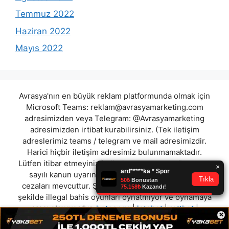
Temmuz 2022
Haziran 2022
Mayıs 2022
Avrasya'nın en büyük reklam platformunda olmak için
Microsoft Teams:
reklam@avrasyamarketing.com
adresimizden veya Telegram: @Avrasyamarketing
adresimizden irtibat kurabilirsiniz. (Tek iletişim
adreslerimiz teams / telegram ve mail adresimizdir.
Harici hiçbir iletişim adresimiz bulunmamaktadır.
Lütfen itibar etmeyiniz.) Türkiye yasalarına göre 7258
sayılı kanun uyarınca yasa dışı bahis oynamanın
cezaları mevcuttur. Şu an bulunduğunuz site hiç bir
şekilde illegal bahis oyunları oynatmıyor ve oynamaya
aracı olmuyordur.
betoonga
|
lotobet
|
rottbet
|
×
vagosbet
|
bcgame
|
trendbet
|
gizabet
|
cashwin