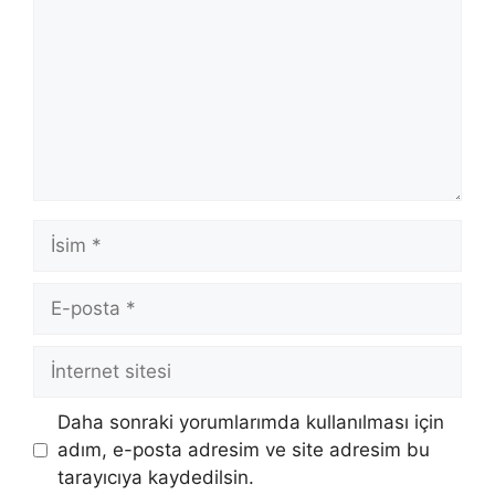
İsim
E-
posta
İnternet
sitesi
Daha sonraki yorumlarımda kullanılması için
adım, e-posta adresim ve site adresim bu
tarayıcıya kaydedilsin.