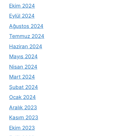
Ekim 2024
Eylül 2024
Ağustos 2024
Temmuz 2024
Haziran 2024
Mayıs 2024
Nisan 2024
Mart 2024
Şubat 2024
Ocak 2024
Aralık 2023
Kasım 2023
Ekim 2023