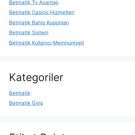
Betmatik Tv Avantajı
Betmatik Casino Hizmetleri
Betmatik Bahis Kuponları
Betmatik Sistem
Betmatik Kullanıcı Memnuniyeti
Kategoriler
Betmatik
Betmatik Giriş