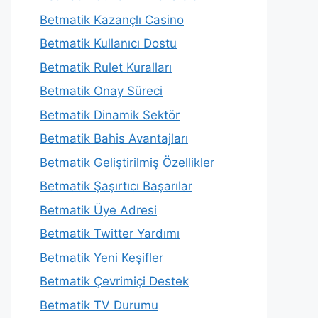
Betmatik Kazançlı Casino
Betmatik Kullanıcı Dostu
Betmatik Rulet Kuralları
Betmatik Onay Süreci
Betmatik Dinamik Sektör
Betmatik Bahis Avantajları
Betmatik Geliştirilmiş Özellikler
Betmatik Şaşırtıcı Başarılar
Betmatik Üye Adresi
Betmatik Twitter Yardımı
Betmatik Yeni Keşifler
Betmatik Çevrimiçi Destek
Betmatik TV Durumu