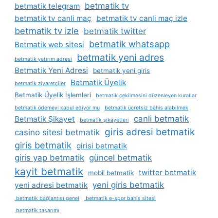
betmatik tv
betmatik telegram
betmatik tv canli maç
betmatik tv canli maç izle
betmatik tv izle
betmatik twitter
betmatik whatsapp
Betmatik web sitesi
betmatik yeni adres
betmatik yatırım adresi
Betmatik Yeni Adresi
betmatik yeni giris
Betmatik Üyelik
betmatik ziyaretçiler
Betmatik Üyelik İşlemleri
betmatik çekilmesini düzenleyen kurallar
betmatik ödemeyi kabul ediyor mu
betmatik ücretsiz bahis alabilmek
canli betmatik
Betmatik Şikayet
betmatik şikayetleri
giris adresi betmatik
casino sitesi betmatik
giris betmatik
girisi betmatik
giris yap betmatik
güncel betmatik
kayit betmatik
twitter betmatik
mobil betmatik
yeni giris betmatik
yeni adresi betmatik
betmatik bağlantısı genel
betmatik e-spor bahis sitesi
betmatik tasarımı