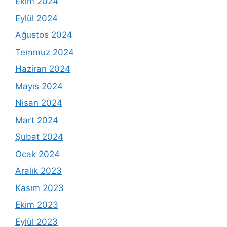
Ekim 2024
Eylül 2024
Ağustos 2024
Temmuz 2024
Haziran 2024
Mayıs 2024
Nisan 2024
Mart 2024
Şubat 2024
Ocak 2024
Aralık 2023
Kasım 2023
Ekim 2023
Eylül 2023