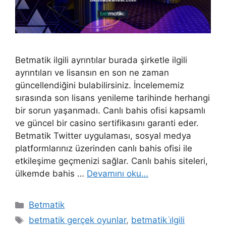
Betmatik ilgili ayrıntılar burada şirketle ilgili
ayrıntıları ve lisansın en son ne zaman
güncellendiğini bulabilirsiniz. İncelememiz
sırasında son lisans yenileme tarihinde herhangi
bir sorun yaşanmadı. Canlı bahis ofisi kapsamlı
ve güncel bir casino sertifikasını garanti eder.
Betmatik Twitter uygulaması, sosyal medya
platformlarınız üzerinden canlı bahis ofisi ile
etkileşime geçmenizi sağlar. Canlı bahis siteleri,
ülkemde bahis …
Devamını oku…
Kategoriler
Betmatik
Etiketler
betmatik gerçek oyunlar
,
betmatik i̇lgili