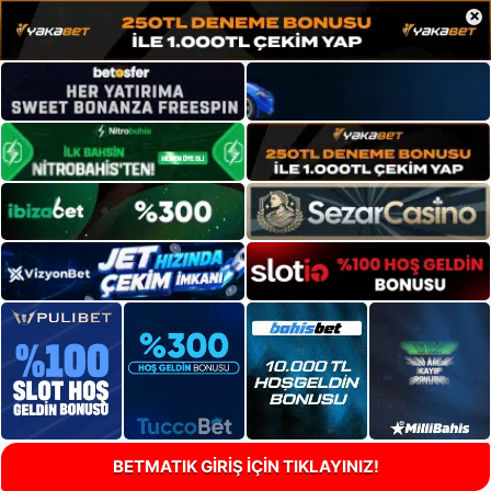
×
BETMATIK GİRİŞ İÇİN TIKLAYINIZ!