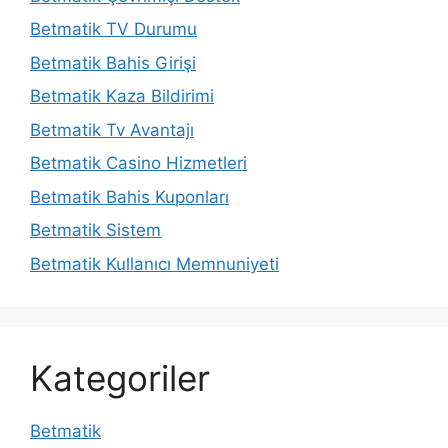
Betmatik TV Durumu
Betmatik Bahis Girişi
Betmatik Kaza Bildirimi
Betmatik Tv Avantajı
Betmatik Casino Hizmetleri
Betmatik Bahis Kuponları
Betmatik Sistem
Betmatik Kullanıcı Memnuniyeti
Kategoriler
Betmatik