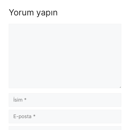
Yorum yapın
Yorum
İsim
E-
posta
İnternet