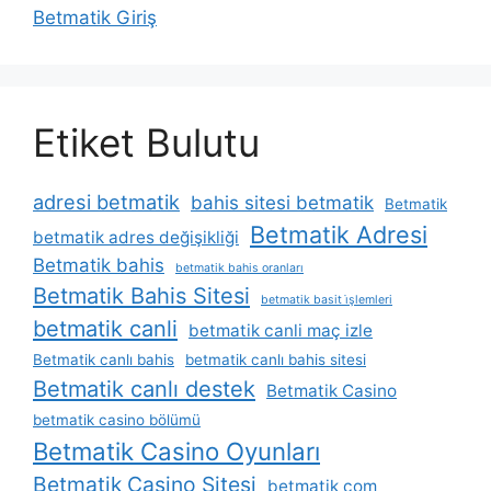
Betmatik Giriş
Etiket Bulutu
adresi betmatik
bahis sitesi betmatik
Betmatik
Betmatik Adresi
betmatik adres değişikliği
Betmatik bahis
betmatik bahis oranları
Betmatik Bahis Sitesi
betmatik basit i̇şlemleri
betmatik canli
betmatik canli maç izle
Betmatik canlı bahis
betmatik canlı bahis sitesi
Betmatik canlı destek
Betmatik Casino
betmatik casino bölümü
Betmatik Casino Oyunları
Betmatik Casino Sitesi
betmatik com