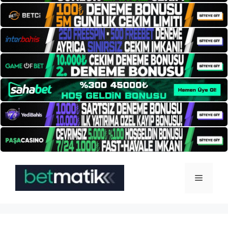
İçeriğe
atla
Menü