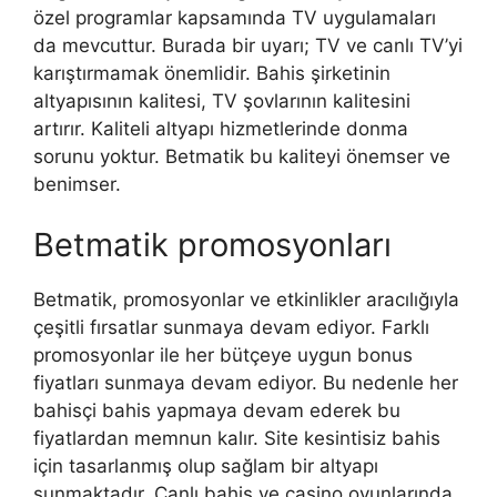
özel programlar kapsamında TV uygulamaları
da mevcuttur. Burada bir uyarı; TV ve canlı TV’yi
karıştırmamak önemlidir. Bahis şirketinin
altyapısının kalitesi, TV şovlarının kalitesini
artırır. Kaliteli altyapı hizmetlerinde donma
sorunu yoktur. Betmatik bu kaliteyi önemser ve
benimser.
Betmatik promosyonları
Betmatik, promosyonlar ve etkinlikler aracılığıyla
çeşitli fırsatlar sunmaya devam ediyor. Farklı
promosyonlar ile her bütçeye uygun bonus
fiyatları sunmaya devam ediyor. Bu nedenle her
bahisçi bahis yapmaya devam ederek bu
fiyatlardan memnun kalır. Site kesintisiz bahis
için tasarlanmış olup sağlam bir altyapı
sunmaktadır. Canlı bahis ve casino oyunlarında