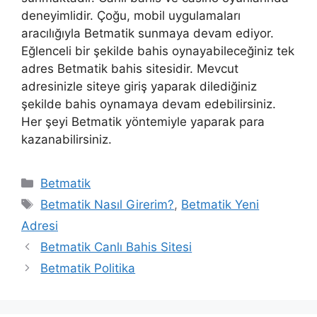
deneyimlidir. Çoğu, mobil uygulamaları
aracılığıyla Betmatik sunmaya devam ediyor.
Eğlenceli bir şekilde bahis oynayabileceğiniz tek
adres Betmatik bahis sitesidir. Mevcut
adresinizle siteye giriş yaparak dilediğiniz
şekilde bahis oynamaya devam edebilirsiniz.
Her şeyi Betmatik yöntemiyle yaparak para
kazanabilirsiniz.
Kategoriler
Betmatik
Etiketler
Betmatik Nasıl Girerim?
,
Betmatik Yeni
Adresi
Betmatik Canlı Bahis Sitesi
Betmatik Politika