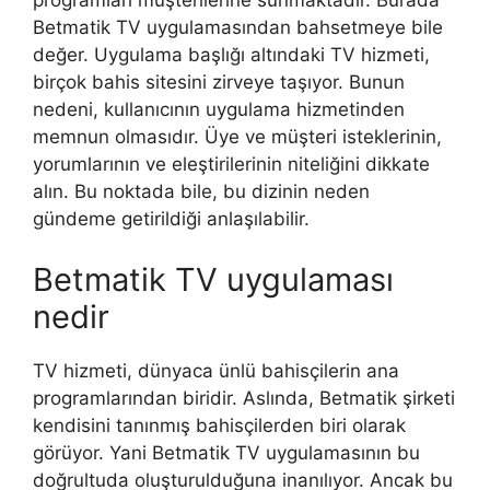
programları müşterilerine sunmaktadır. Burada
Betmatik TV uygulamasından bahsetmeye bile
değer. Uygulama başlığı altındaki TV hizmeti,
birçok bahis sitesini zirveye taşıyor. Bunun
nedeni, kullanıcının uygulama hizmetinden
memnun olmasıdır. Üye ve müşteri isteklerinin,
yorumlarının ve eleştirilerinin niteliğini dikkate
alın. Bu noktada bile, bu dizinin neden
gündeme getirildiği anlaşılabilir.
Betmatik TV uygulaması
nedir
TV hizmeti, dünyaca ünlü bahisçilerin ana
programlarından biridir. Aslında, Betmatik şirketi
kendisini tanınmış bahisçilerden biri olarak
görüyor. Yani Betmatik TV uygulamasının bu
doğrultuda oluşturulduğuna inanılıyor. Ancak bu