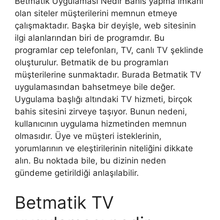
Betmatik Uygulaması Nedir Bahis yapma imkânı
olan siteler müşterilerini memnun etmeye
çalışmaktadır. Başka bir deyişle, web sitesinin
ilgi alanlarından biri de programdır. Bu
programlar cep telefonları, TV, canlı TV şeklinde
oluşturulur. Betmatik de bu programları
müşterilerine sunmaktadır. Burada Betmatik TV
uygulamasından bahsetmeye bile değer.
Uygulama başlığı altındaki TV hizmeti, birçok
bahis sitesini zirveye taşıyor. Bunun nedeni,
kullanıcının uygulama hizmetinden memnun
olmasıdır. Üye ve müşteri isteklerinin,
yorumlarının ve eleştirilerinin niteliğini dikkate
alın. Bu noktada bile, bu dizinin neden
gündeme getirildiği anlaşılabilir.
Betmatik TV