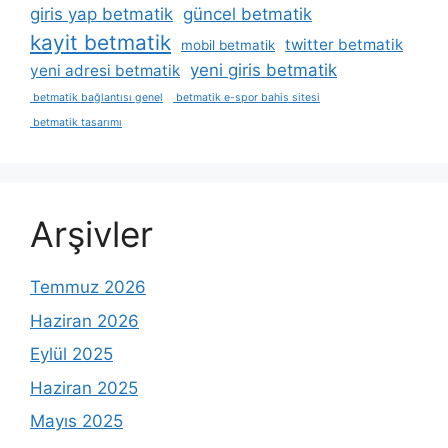
giris yap betmatik
güncel betmatik
kayit betmatik
twitter betmatik
mobil betmatik
yeni giris betmatik
yeni adresi betmatik
betmatik bağlantısı genel
betmatik e-spor bahis sitesi
betmatik tasarımı
Arşivler
Temmuz 2026
Haziran 2026
Eylül 2025
Haziran 2025
Mayıs 2025