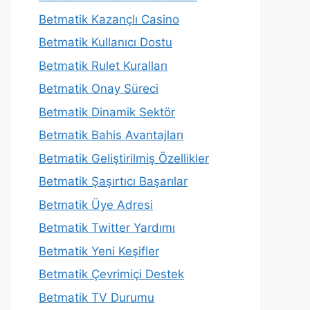
Betmatik Kazançlı Casino
Betmatik Kullanıcı Dostu
Betmatik Rulet Kuralları
Betmatik Onay Süreci
Betmatik Dinamik Sektör
Betmatik Bahis Avantajları
Betmatik Geliştirilmiş Özellikler
Betmatik Şaşırtıcı Başarılar
Betmatik Üye Adresi
Betmatik Twitter Yardımı
Betmatik Yeni Keşifler
Betmatik Çevrimiçi Destek
Betmatik TV Durumu