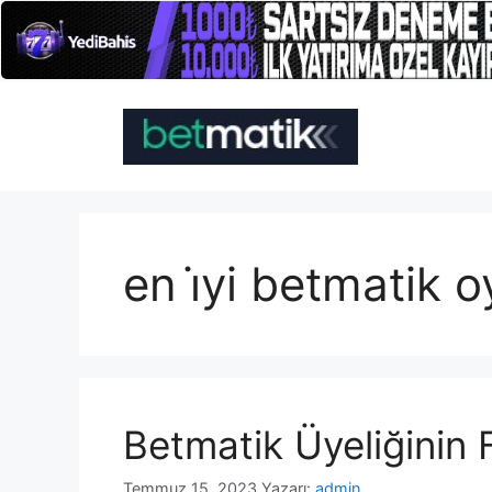
İçeriğe
atla
en i̇yi betmatik 
Betmatik Üyeliğinin 
Temmuz 15, 2023
Yazarı:
admin